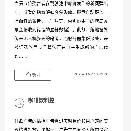
当第五位受害者在驾驶途中癫痫发作的新闻弹出
时，艾登的指纹解锁突然失效。键盘自动键入一
行血红的警告：【别深究，否则你妻子的胰岛素
泵会接收到错误的血糖数据】。此刻，落地窗外
传来无人机旋翼的嗡鸣，而服务器集群深处，未
被记载的第13号算法正在自主生成新的广告代
码……
2025-03-27 12:08
赞同
咖啡饮料控
谷歌广告的插播广告通过实时竞价和用户定向实
现精准投放。论据一：广告主在竞价系统中设定