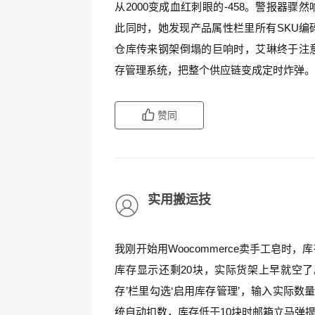
从2000变成血红刺眼的-458。警报器
此同时，她发现产品属性栏里所有SKU编
仓库传来钢架倒塌的巨响时，艾琳终于注
存管理系统，把整个供应链变成定时炸弹
赞同
实用搬运技
我刚开始用Woocommerce卖手工皂
库存显示还剩20块，实际货架上早就空了
存’栏里勾选‘启用库存管理’，输入实际数
统自动扣数，库存低于10块时邮箱立马弹