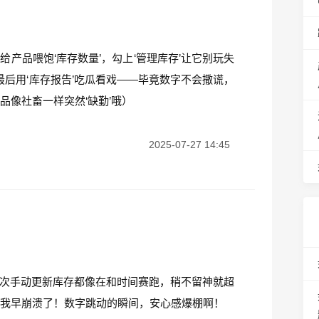
先给产品喂饱‘库存数量’，勾上‘管理库存’让它别玩失
最后用‘库存报告’吃瓜看戏——毕竟数字不会撒谎，
品像社畜一样突然‘缺勤’哦）
2025-07-27 14:45
狂！每次手动更新库存都像在和时间赛跑，稍不留神就超
则我早崩溃了！数字跳动的瞬间，安心感爆棚啊！