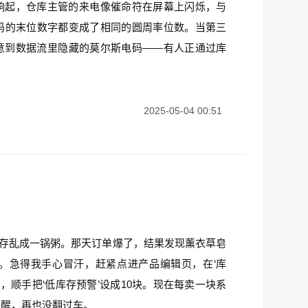
骤然响起，仓库主管的来电像催命符在屏幕上闪烁，与
码的末位数字都变成了相同的圆周率位数。当第三
意到数据流里隐藏的莫尔斯电码——有人正通过库
。
2025-05-04 00:51
时，库存乱成一锅粥。那天订单爆了，结果发现薰衣草皂
。急得我手心冒汗，赶紧点进产品编辑页，在‘库
量，顺手把‘低库存预警’设成10块。现在每卖一块系
提醒，再也没翻过车。